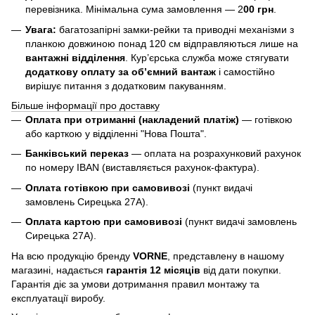
перевізника. Мінімальна сума замовлення — 2
00 грн
.
Увага:
багатозапірні замки-рейки та приводні механізми з
планкою довжиною понад 120 см відправляються лише на
вантажні відділення
. Кур’єрська служба може стягувати
додаткову оплату за об’ємний вантаж
і самостійно
вирішує питання з додатковим пакуванням.
Більше інформації про доставку
Оплата при отриманні (накладений платіж)
— готівкою
або карткою у відділенні "Нова Пошта".
Банківський переказ
— оплата на розрахунковий рахунок
по номеру IBAN (виставляється рахунок-фактура).
Оплата готівкою при самовивозі
(пункт видачі
замовлень Сирецька 27А).
Оплата картою при самовивозі
(пункт видачі замовлень
Сирецька 27А).
На всю продукцію бренду
VORNE
, представлену в нашому
магазині, надається
гарантія 12 місяців
від дати покупки.
Гарантія діє за умови дотримання правил монтажу та
експлуатації виробу.