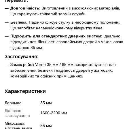
Переваги:
Довговічність
: Виготовлений з високоякісних матеріалів,
що гарантують тривалий термін служби.
Безпека
: Надійно фіксує стулку в необхідному положенні,
що запобігає несанкціонованому відкриттю вікна.
Підходить для стандартних дверних систем
: Ідеально
підходить для більшості європейських дверей з міжосьовою
відстанню 85 мм.
Застосування:
Замок рейка Vorne 35 мм / 85 мм використовується для
забезпечення безпеки і надійності дверей у житлових,
комерційних та офісних приміщеннях.
Характеристики
Дорнмас
35 мм
Діапазон
1600-2200 мм
застосування
Міжосьова
85 мм
відстань замка