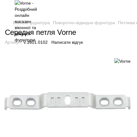
Віконна фурнітура
Поворотно-відкидна фурнітура
Петлева 
Середня петля Vorne
Артикул:
V.1601.0102
Написати відгук