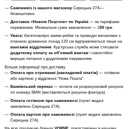
Самовивіз із нашого магазину
Сирецька 27А—
безкоштовно.
Доставка «Новою Поштою» по Україні
— за тарифами
перевізника. Мінімальна сума замовлення — 2
00 грн
.
Увага:
багатозапірні замки-рейки та приводні механізми з
планкою довжиною понад 120 см відправляються лише на
вантажні відділення
. Кур’єрська служба може стягувати
додаткову оплату за об’ємний вантаж
і самостійно
вирішує питання з додатковим пакуванням.
Більше інформації про доставку
Оплата при отриманні (накладений платіж)
— готівкою
або карткою у відділенні "Нова Пошта".
Банківський переказ
— оплата на розрахунковий рахунок
по номеру IBAN (виставляється рахунок-фактура).
Оплата готівкою при самовивозі
(пункт видачі
замовлень Сирецька 27А).
Оплата картою при самовивозі
(пункт видачі замовлень
Сирецька 27А).
На всю продукцію бренду
VORNE
, представлену в нашому