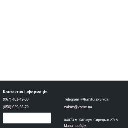
Контактна інформація
(067) 461-49-38
Telegram @furniturakyivua
(050) 029-65-79
zakaz@vorne.ua
Передзвонити вам?
04073 м. Київ вул. Сирецька 27/ А
Мапа проїзду