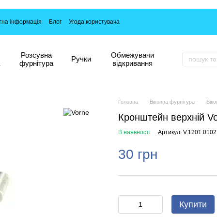
тна інформація
Блог
Угода користувача
Розсувна
Обмежувачи
Ручки
фурнітура
відкривання
Головна
Віконна фурнітура
Віко
Кронштейн верхній Vo
В наявності
Артикул: V.1201.0102
30 грн
Купити