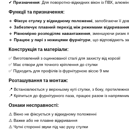
✔
Призначення
: Для поворотно-відкидних вікон із ПВХ, алюмін
Функції та призначення:
🔹
Фіксує стулку у відкидному положенні
, запобігаючи її до
🔹
Забезпечує плавний перехід між режимами відкривання
🔹
Рівномірно розподіляє навантаження
, зменшуючи ризик 
🔹
Працює у парі з ножицями фурнітури
, що відповідають з
Конструкція та матеріали:
✅ Виготовлений з оцинкованої сталі для захисту від корозії
✅ Має отвори для точного кріплення до стулки
✅ Підходить для профілів із фурнітурною віссю 9 мм
Розташування та монтаж:
📍 Встановлюється у верхньому куті стулки, з боку, протилежно
📍 Кріпиться до фурнітурного паза, працює разом із напрямн
Ознаки несправності:
⚠️ Вікно не фіксується у відкидному положенні
⚠️ Важке або не плавне відкривання
⚠️ Чутні сторонні звуки під час руху стулки