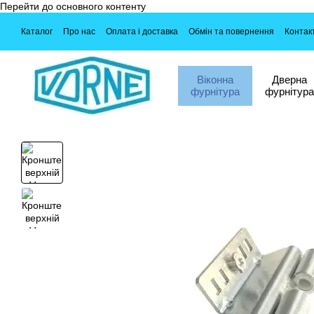
Перейти до основного контенту
Каталог
Про нас
Оплата і доставка
Обмін та повернення
Контак
Віконна
Дверна
фурнітура
фурнітура