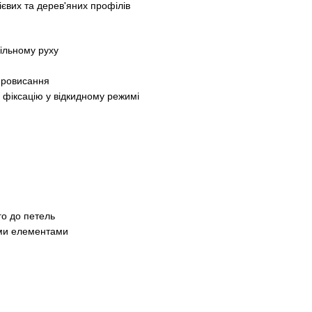
ієвих та дерев'яних профілів
вільному руху
провисання
а фіксацію у відкидному режимі
го до петель
ими елементами