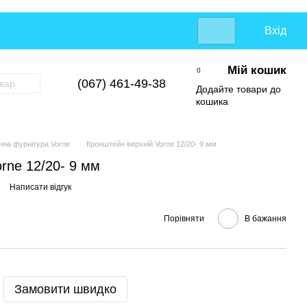
Вхід
Мій кошик
0
(067) 461-49-38
Додайте товари до
кошика
нна фурнітура Vorne
Кронштейн верхній Vorne 12/20- 9 мм
rne 12/20- 9 мм
Написати відгук
Порівняти
В бажання
Замовити швидко