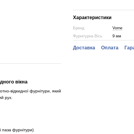
Характеристики
Бренд
Vorne
Фурнітурна Вісь
9 мм
Доставка
Оплата
Гар
дного вікна
тно-відкидної фурнітури, який
ий рух.
і паза фурнітури)