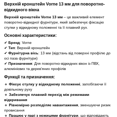
Верхній кронштейн Vorne 13 мм для поворотно-
відкидного вікна
Верхній кронштейн Vorne 13 мм
– це важливий елемент
поворотно-відкидної фурнітури, який забезпечує фіксацію
стулки у відкидному положенні та її плавний рух.
Основні характеристики:
✔
Бренд
: Vorne
✔
Тип
: Верхній кронштейн
✔
Фурнітурна вісь
: 13 мм (відстань від поверхні профілю до
осі паза фурнітури)
✔
Призначення
: Для поворотно-відкидних вікон із ПВХ,
алюмінієвих та дерев'яних профілів
Функції та призначення:
🔹
Фіксує стулку у відкидному положенні
, запобігаючи її
довільному руху
🔹
Забезпечує плавний перехід між режимами
відкривання
🔹
Рівномірно розподіляє навантаження
, зменшуючи ризик
провисання
🔹
Працює у парі з ножицями фурнітури
, що відповідають