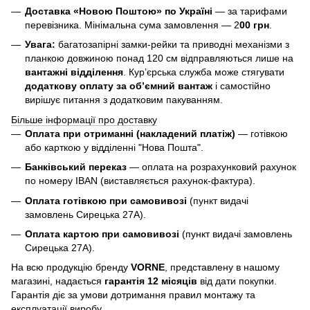
Доставка «Новою Поштою» по Україні
— за тарифами
перевізника. Мінімальна сума замовлення — 2
00 грн
.
Увага:
багатозапірні замки-рейки та приводні механізми з
планкою довжиною понад 120 см відправляються лише на
вантажні відділення
. Кур’єрська служба може стягувати
додаткову оплату за об’ємний вантаж
і самостійно
вирішує питання з додатковим пакуванням.
Більше інформації про доставку
Оплата при отриманні (накладений платіж)
— готівкою
або карткою у відділенні "Нова Пошта".
Банківський переказ
— оплата на розрахунковий рахунок
по номеру IBAN (виставляється рахунок-фактура).
Оплата готівкою при самовивозі
(пункт видачі
замовлень Сирецька 27А).
Оплата картою при самовивозі
(пункт видачі замовлень
Сирецька 27А).
На всю продукцію бренду
VORNE
, представлену в нашому
магазині, надається
гарантія 12 місяців
від дати покупки.
Гарантія діє за умови дотримання правил монтажу та
експлуатації виробу.