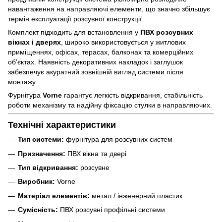
навантаження на направляючі елементи, що значно збільшує
термін експлуатації розсувної конструкції.
Комплект підходить для встановлення у
ПВХ розсувних
вікнах і дверях
, широко використовується у житлових
приміщеннях, офісах, терасах, балконах та комерційних
об’єктах. Наявність декоративних накладок і заглушок
забезпечує акуратний зовнішній вигляд системи після
монтажу.
Фурнітура
Vorne
гарантує легкість відкривання, стабільність
роботи механізму та надійну фіксацію стулки в направляючих.
Технічні характеристики
Тип системи:
фурнітура для розсувних систем
Призначення:
ПВХ вікна та двері
Тип відкривання:
розсувне
Виробник:
Vorne
Матеріал елементів:
метал / інженерний пластик
Сумісність:
ПВХ розсувні профільні системи