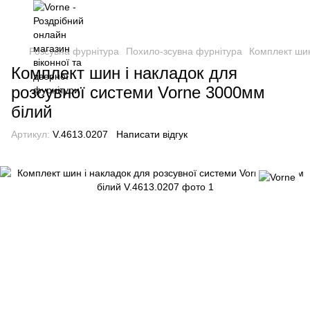
Розсувна фурнітура
Похило-зсувна фурнітура
Комплект шин
Комплект шин і накладок для
розсувної системи Vorne 3000мм
білий
Артикул:
V.4613.0207
Написати відгук