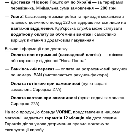
Доставка «Новою Поштою» по Україні
— за тарифами
перевізника. Мінімальна сума замовлення — 2
00 грн
.
Увага:
багатозапірні замки-рейки та приводні механізми з
планкою довжиною понад 120 см відправляються лише на
вантажні відділення
. Кур’єрська служба може стягувати
додаткову оплату за об’ємний вантаж
і самостійно
вирішує питання з додатковим пакуванням.
Більше інформації про доставку
Оплата при отриманні (накладений платіж)
— готівкою
або карткою у відділенні "Нова Пошта".
Банківський переказ
— оплата на розрахунковий рахунок
по номеру IBAN (виставляється рахунок-фактура).
Оплата готівкою при самовивозі
(пункт видачі
замовлень Сирецька 27А).
Оплата картою при самовивозі
(пункт видачі замовлень
Сирецька 27А).
На всю продукцію бренду
VORNE
, представлену в нашому
магазині, надається
гарантія 12 місяців
від дати покупки.
Гарантія діє за умови дотримання правил монтажу та
експлуатації виробу.