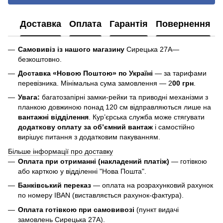
Доставка
Оплата
Гарантія
Повернення
Самовивіз із нашого магазину
Сирецька 27А—
безкоштовно.
Доставка «Новою Поштою» по Україні
— за тарифами
перевізника. Мінімальна сума замовлення — 2
00 грн
.
Увага:
багатозапірні замки-рейки та приводні механізми з
планкою довжиною понад 120 см відправляються лише на
вантажні відділення
. Кур’єрська служба може стягувати
додаткову оплату за об’ємний вантаж
і самостійно
вирішує питання з додатковим пакуванням.
Більше інформації про доставку
Оплата при отриманні (накладений платіж)
— готівкою
або карткою у відділенні "Нова Пошта".
Банківський переказ
— оплата на розрахунковий рахунок
по номеру IBAN (виставляється рахунок-фактура).
Оплата готівкою при самовивозі
(пункт видачі
замовлень Сирецька 27А).